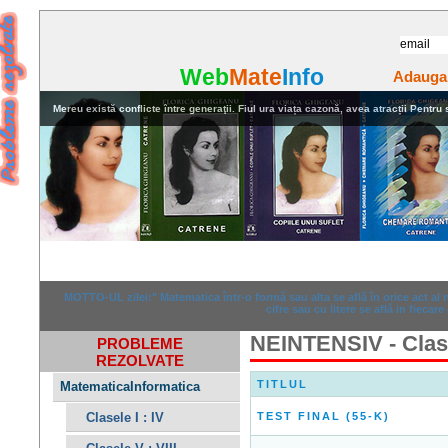
Web
Mate
Info
Adauga
Mereu există conflicte între generaţii. Fiul ura viața cazonă, avea atracții Pentru stu
Home
Rezolvari
Anunturi
MOTTO-UL zilei:" Matematica într-o formă sau alta se află în orice act al
cifre sau cu litere se află in fiecare
NEINTENSIV - Clas
PROBLEME
REZOLVATE
TITLUL
MatematicaInformatica
Clasele I : IV
TEST FINAL (55-K)