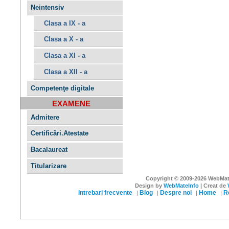
Neintensiv
Clasa a IX - a
Clasa a X - a
Clasa a XI - a
Clasa a XII - a
Competenţe digitale
EXAMENE
Admitere
Certificări.Atestate
Bacalaureat
Titularizare
Copyright © 2009-2026 WebMateI
Design by
WebMateInfo
| Creat de
Intrebari frecvente
Blog
Despre noi
Home
R
|
|
|
|