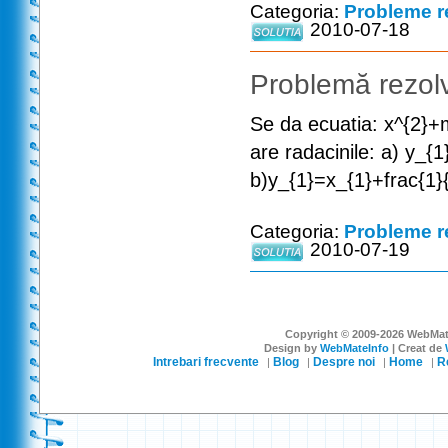
Categoria:
Probleme r
2010-07-18
Problemă rezolv
Se da ecuatia: x^{2}+
are radacinile: a) y_{
b)y_{1}=x_{1}+frac{1}{
Categoria:
Probleme r
2010-07-19
Copyright © 2009-2026 WebMateI
Design by
WebMateInfo
| Creat de
Intrebari frecvente
Blog
Despre noi
Home
R
|
|
|
|