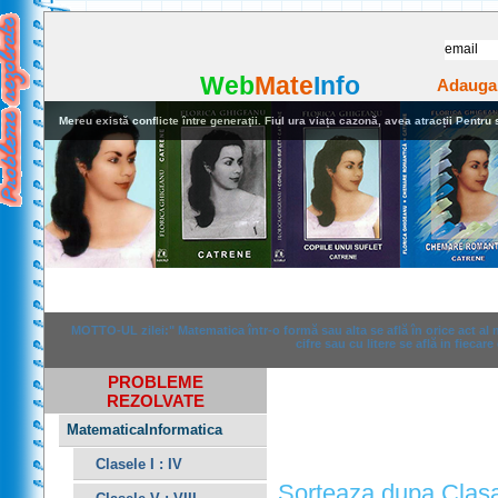
Web
Mate
Info
Adauga
Mereu există conflicte între generaţii. Fiul ura viața cazonă, avea atracții Pentru stu
Home
Rezolvari
Anunturi
MOTTO-UL zilei:" Matematica într-o formă sau alta se află în orice act al
cifre sau cu litere se află in fiecare
PROBLEME
REZOLVATE
MatematicaInformatica
Clasele I : IV
Sorteaza dupa Clas