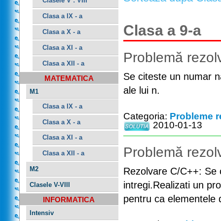
Clasele V : VIII
Clasa a IX - a
Clasa a 9-a
Clasa a X - a
Clasa a XI - a
Problemă rezolv
Clasa a XII - a
Se citeste un numar na
MATEMATICA
ale lui n.
M1
Clasa a IX - a
Categoria:
Probleme r
Clasa a X - a
2010-01-13
Clasa a XI - a
Problemă rezolv
Clasa a XII - a
M2
Rezolvare C/C++: Se c
intregi.Realizati un pr
Clasele V-VIII
pentru ca elementele d
INFORMATICA
Intensiv