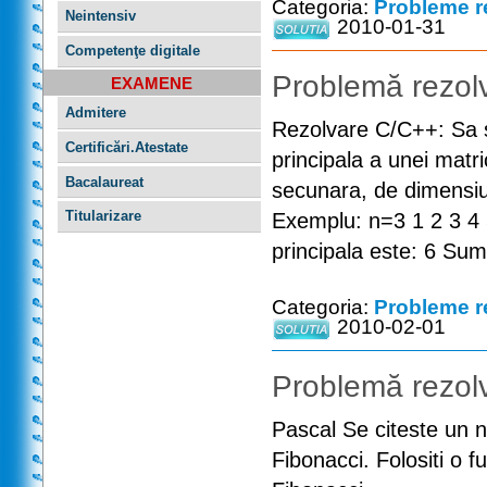
Categoria:
Probleme r
Neintensiv
2010-01-31
Competenţe digitale
Problemă rezolv
EXAMENE
Admitere
Rezolvare C/C++: Sa 
Certificări.Atestate
principala a unei matr
Bacalaureat
secunara, de dimensiu
Titularizare
Exemplu: n=3 1 2 3 4 
principala este: 6 Su
Categoria:
Probleme r
2010-02-01
Problemă rezolv
Pascal Se citeste un nu
Fibonacci. Folositi o fu